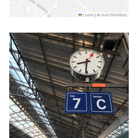
Leaflet
|
©
OpenStreetMap